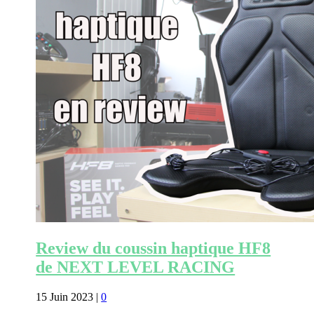
Review du coussin haptique HF8
de NEXT LEVEL RACING
15 Juin 2023
|
0