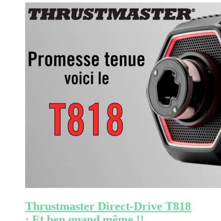
Thrustmaster Direct-Drive T818
: Et ben quand même !!