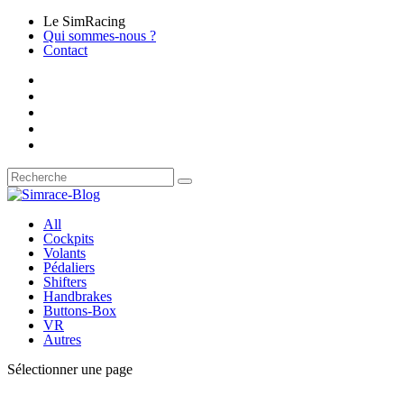
Le SimRacing
Qui sommes-nous ?
Contact
All
Cockpits
Volants
Pédaliers
Shifters
Handbrakes
Buttons-Box
VR
Autres
Sélectionner une page