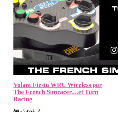
Volant Fiesta WRC Wireless par
The French Simracer…et Turn
Racing
Jan 17, 2021
|
0