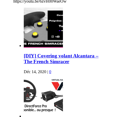
https://youtu.be/6zvH00WaeOw
[DIY] Covering volant Alcantara –
The French Simracer
Déc 14, 2020
|
0