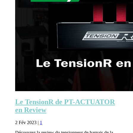
Le TensionR de PT-ACTUATOR
en Review
2 Fév 2023
|
1
Découvrez la review du tensionneur de harnais de la