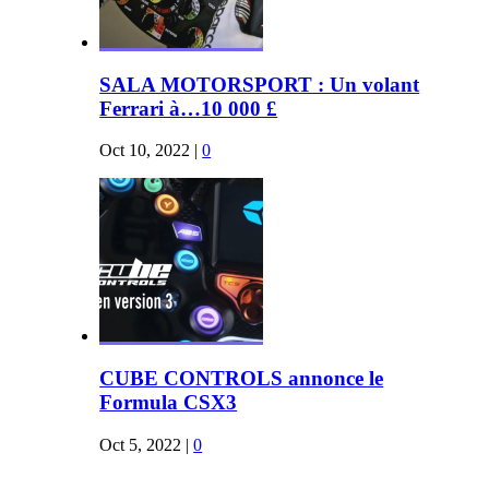
SALA MOTORSPORT : Un volant
Ferrari à…10 000 £
Oct 10, 2022
|
0
CUBE CONTROLS annonce le
Formula CSX3
Oct 5, 2022
|
0