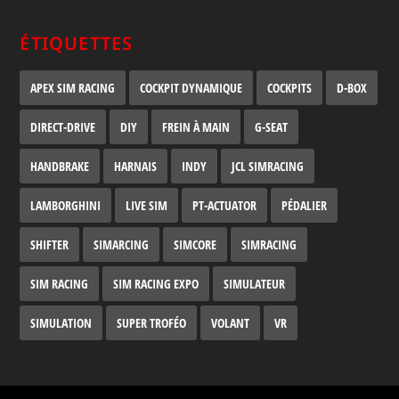
ÉTIQUETTES
APEX SIM RACING
COCKPIT DYNAMIQUE
COCKPITS
D-BOX
DIRECT-DRIVE
DIY
FREIN À MAIN
G-SEAT
HANDBRAKE
HARNAIS
INDY
JCL SIMRACING
LAMBORGHINI
LIVE SIM
PT-ACTUATOR
PÉDALIER
SHIFTER
SIMARCING
SIMCORE
SIMRACING
SIM RACING
SIM RACING EXPO
SIMULATEUR
SIMULATION
SUPER TROFÉO
VOLANT
VR