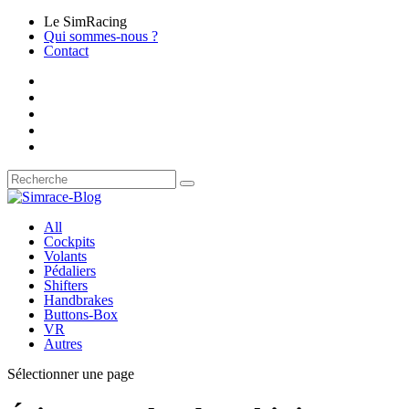
Le SimRacing
Qui sommes-nous ?
Contact
All
Cockpits
Volants
Pédaliers
Shifters
Handbrakes
Buttons-Box
VR
Autres
Sélectionner une page