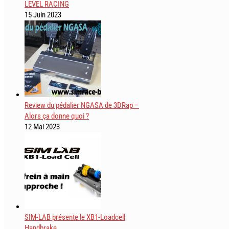
LEVEL RACING
15 Juin 2023
Review du pédalier NGASA de 3DRap –
Alors ça donne quoi ?
12 Mai 2023
SIM-LAB présente le XB1-Loadcell
Handbrake