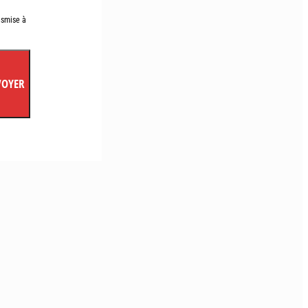
nsmise à
VOYER