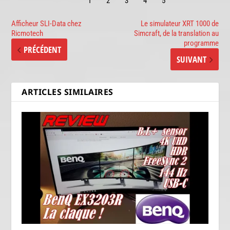
Afficheur SLI-Data chez
Le simulateur XRT 1000 de
Ricmotech
Simcraft, de la translation au
programme
PRÉCÉDENT
SUIVANT
ARTICLES SIMILAIRES