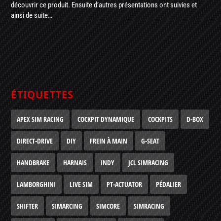
découvrir ce produit. Ensuite d’autres présentations ont suivies et
ainsi de suite…
ÉTIQUETTES
APEX SIM RACING
COCKPIT DYNAMIQUE
COCKPITS
D-BOX
DIRECT-DRIVE
DIY
FREIN À MAIN
G-SEAT
HANDBRAKE
HARNAIS
INDY
JCL SIMRACING
LAMBORGHINI
LIVE SIM
PT-ACTUATOR
PÉDALIER
SHIFTER
SIMARCING
SIMCORE
SIMRACING