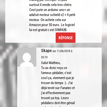
surtout il vende cela tres chére.
Cest juste un arduino uno+ un
adafuit moteur schield v2 + 4 petit
moteur. On achete cela sur
Amazon pour 50 euro. Le logiciel
lui est gratuit c est SIMHUB.
RÉPONSE
Skape
sur 11/06/2018 à
20:19
Salut Mathieu,
Tu as donc reçu ce
fameux pédalier, c’est
cool ça, vivement que je
trouve du temps :). J’ai
déjà testé sur Fanatec et
j’ai effectivement pas
trouvé ça top. Leurs
pédaliers doit être génial