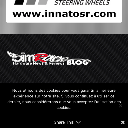
Nous utilisons des cookies pour vous garantir la meilleure
expérience sur notre site. Si vous continuez à utiliser ce
dernier, nous considérerons que vous acceptez l'utilisation des
A PROPOS
cookies.
Simrace-Blog est né en 2010 suite à l’acquisition du cockpit
OK
dynamique SimConMotion de Frex.
Share This
Le but était de présenter l’achat, la réception, le montage et l’utilisation