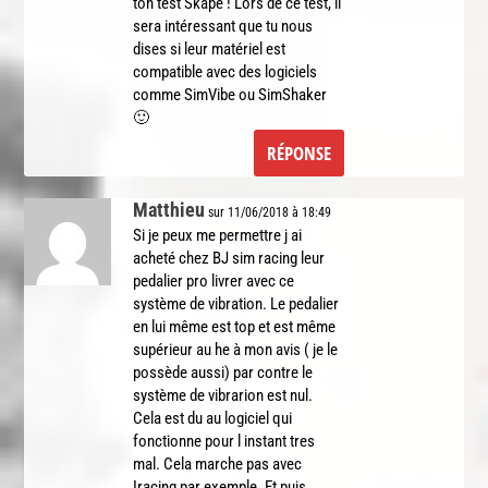
ton test Skape ! Lors de ce test, il
sera intéressant que tu nous
dises si leur matériel est
compatible avec des logiciels
comme SimVibe ou SimShaker
🙂
RÉPONSE
Matthieu
sur 11/06/2018 à 18:49
Si je peux me permettre j ai
acheté chez BJ sim racing leur
pedalier pro livrer avec ce
système de vibration. Le pedalier
en lui même est top et est même
supérieur au he à mon avis ( je le
possède aussi) par contre le
système de vibrarion est nul.
Cela est du au logiciel qui
fonctionne pour l instant tres
mal. Cela marche pas avec
Iracing par exemple. Et puis