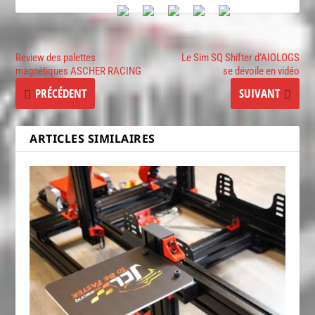
Review des palettes
Le Sim SQ Shifter d’AIOLOGS
magnétiques ASCHER RACING
se dévoile en vidéo
PRÉCÉDENT
SUIVANT
ARTICLES SIMILAIRES