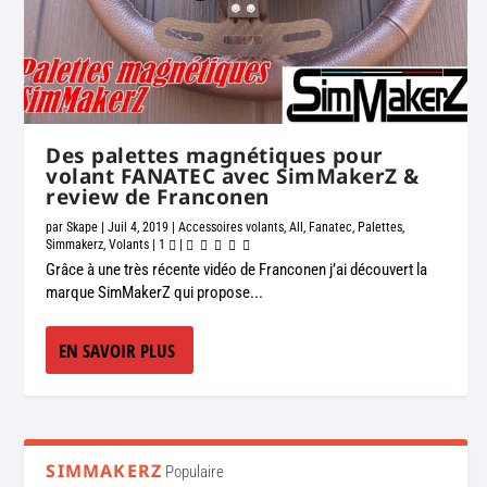
Des palettes magnétiques pour
volant FANATEC avec SimMakerZ &
review de Franconen
par
Skape
|
Juil 4, 2019
|
Accessoires volants
,
All
,
Fanatec
,
Palettes
,
Simmakerz
,
Volants
|
1
|
Grâce à une très récente vidéo de Franconen j’ai découvert la
marque SimMakerZ qui propose...
EN SAVOIR PLUS
SIMMAKERZ
Populaire