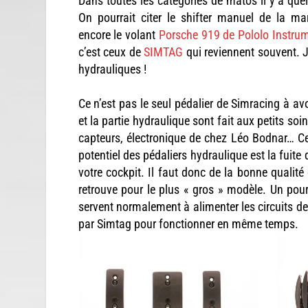
Dans toutes les catégories de matos il y a quel
On pourrait citer le shifter manuel de la m
encore le volant
Porsche 919 de Pololo Instru
c’est ceux de
SIMTAG
qui reviennent souvent. J
hydrauliques !
Ce n’est pas le seul pédalier de Simracing à avo
et la partie hydraulique sont fait aux petits so
capteurs, électronique de chez Léo Bodnar… Ce
potentiel des pédaliers hydraulique est la fuite 
votre cockpit. Il faut donc de la bonne qualité 
retrouve pour le plus « gros » modèle. Un pour
servent normalement à alimenter les circuits des
par Simtag pour fonctionner en même temps.