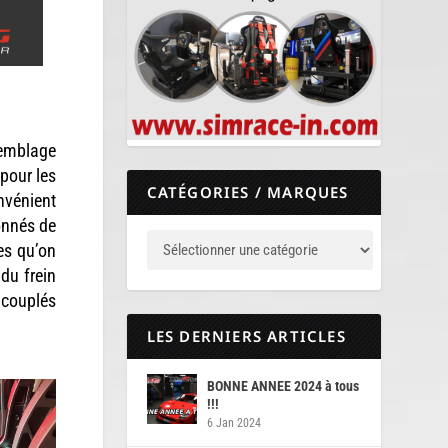
ssemblage
 pour les
CATÉGORIES / MARQUES
nvénient
çonnés de
res qu’on
du frein
t couplés
LES DERNIERS ARTICLES
BONNE ANNEE 2024 à tous
!!!
6 Jan 2024