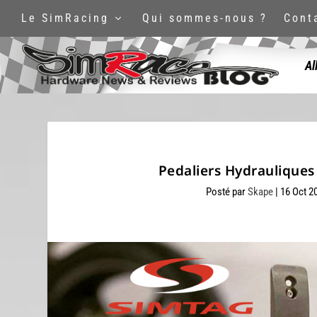
Le SimRacing
Qui sommes-nous ?
Cont
Al
Pedaliers Hydraulique
Posté par
Skape
|
16 Oct 2