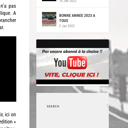
18 Jan 2023
 n’a pas
lique. A
BONNE ANNEE 2023 A
brancher
TOUS
2 Jan 2023
ar.
, ici on
edition »