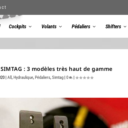
act
l
Cockpits
Volants
Pédaliers
Shifters
s SIMTAG : 3 modèles très haut de gamme
020
|
All
,
Hydraulique
,
Pédaliers
,
Simtag
|
0
|