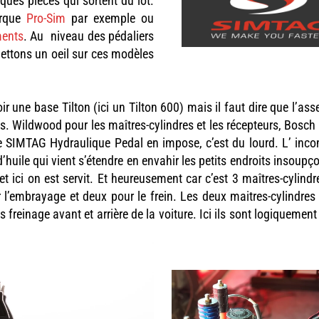
ques pièces qui sortent du lot.
arque
Pro-Sim
par exemple ou
ments
. Au niveau des pédaliers
ettons un oeil sur ces modèles
ir une base Tilton (ici un Tilton 600) mais il faut dire que l’a
ins. Wildwood pour les maîtres-cylindres et les récepteurs, Bosch
 SIMTAG Hydraulique Pedal en impose, c’est du lourd. L’ inco
d’huile qui vient s’étendre en envahir les petits endroits insoup
et ici on est servit. Et heureusement car c’est 3 maîtres-cylind
 l’embrayage et deux pour le frein. Les deux maitres-cylindres 
 freinage avant et arrière de la voiture. Ici ils sont logiquemen