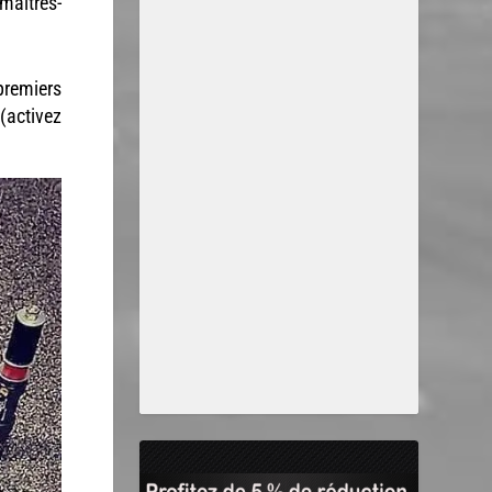
 maîtres-
premiers
(activez