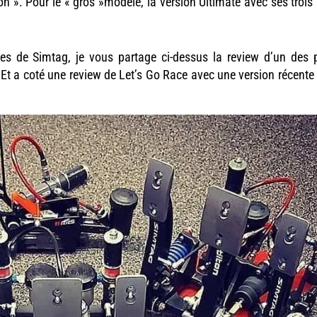
on ». Pour le « gros »modèle, la version Ultimate avec ses trois
ues de Simtag, je vous partage ci-dessus la review d’un des 
 Et a coté une review de Let’s Go Race avec une version récente 