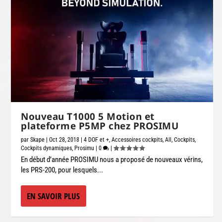
Nouveau T1000 5 Motion et
plateforme P5MP chez PROSIMU
par
Skape
|
Oct 28, 2018
|
4 DOF et +
,
Accessoires cockpits
,
All
,
Cockpits
,
Cockpits dynamiques
,
Prosimu
|
0
|
En début d’année PROSIMU nous a proposé de nouveaux vérins,
les PRS-200, pour lesquels...
EN SAVOIR PLUS