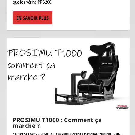
que les vérins PRS200.
EN SAVOIR PLUS
PROSIMU T1000 : Comment ça
marche ?
par
Skape
|
Avr 23, 2020
|
All
,
Cockpits
,
Cockpits statiques
,
Prosimu
|
2
|