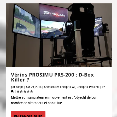
Vérins PROSIMU PRS-200 : D-Box
Killer ?
par
Skape
|
Avr 29, 2018
|
Accessoires cockpits
,
All
,
Cockpits
,
Prosimu
|
12
|
Mettre son simulateur en mouvement est l’objectif de bon
nombre de simracers et constitue...
EN SAVOIR PLUS