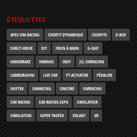
ÉTIQUETTES
APEX SIM RACING
COCKPIT DYNAMIQUE
COCKPITS
D-BOX
DIRECT-DRIVE
DIY
FREIN À MAIN
G-SEAT
HANDBRAKE
HARNAIS
INDY
JCL SIMRACING
LAMBORGHINI
LIVE SIM
PT-ACTUATOR
PÉDALIER
SHIFTER
SIMARCING
SIMCORE
SIMRACING
SIM RACING
SIM RACING EXPO
SIMULATEUR
SIMULATION
SUPER TROFÉO
VOLANT
VR