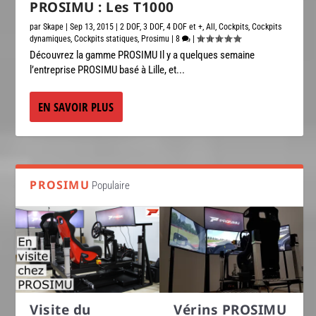
PROSIMU : Les T1000
par
Skape
|
Sep 13, 2015
|
2 DOF
,
3 DOF
,
4 DOF et +
,
All
,
Cockpits
,
Cockpits
dynamiques
,
Cockpits statiques
,
Prosimu
|
8
|
Découvrez la gamme PROSIMU Il y a quelques semaine
l’entreprise PROSIMU basé à Lille, et...
EN SAVOIR PLUS
PROSIMU
Populaire
Visite du
Vérins PROSIMU