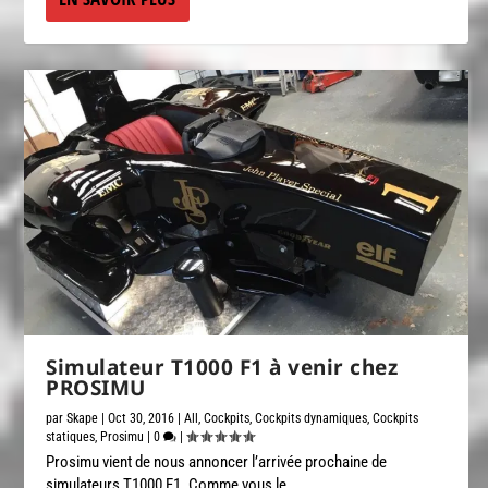
Simulateur T1000 F1 à venir chez
PROSIMU
par
Skape
|
Oct 30, 2016
|
All
,
Cockpits
,
Cockpits dynamiques
,
Cockpits
statiques
,
Prosimu
|
0
|
Prosimu vient de nous annoncer l’arrivée prochaine de
simulateurs T1000 F1. Comme vous le...