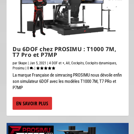
Du 6DOF chez PROSIMU : T1000 7M,
T7 Pro et P7MP
par
Skape
|
Jan 5, 2021
|
4 DOF et +
,
All
,
Cockpits
,
Cockpits dynamiques
,
Prosimu
|
0
|
La marque Française de simracing PROSIMU nous dévoile enfin
son simulateur 6DOF avec les modèles T1000 7M, T7 PRo et
P7MP
EN SAVOIR PLUS