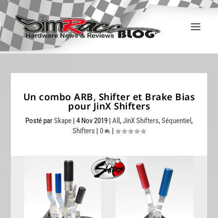
Un combo ARB, Shifter et Brake Bias
pour JinX Shifters
Posté par
Skape
|
4 Nov 2019
|
All
,
JinX Shifters
,
Séquentiel
,
Shifters
|
0
|