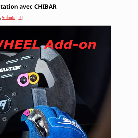
tation avec CHIBAR
,
Volants
|
0
|