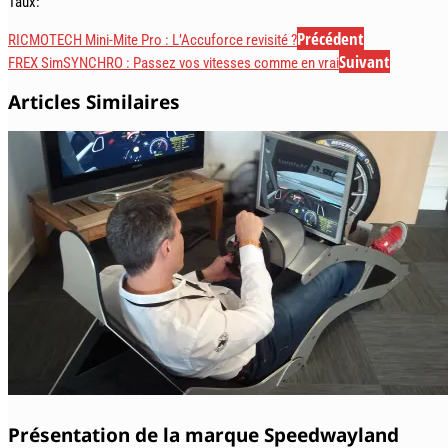
Taux:
Précédent
RICMOTECH Mini-Mite Pro : L’Accuforce revisité ?
Suivant
FREX SimSYNCHRO : Passez vos vitesses comme en vrai
Articles Similaires
Présentation de la marque Speedwayland