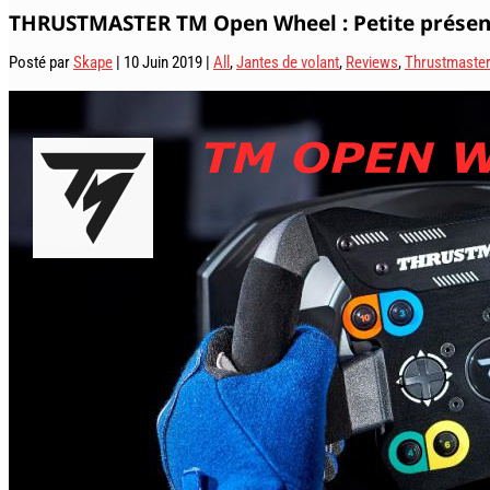
THRUSTMASTER TM Open Wheel : Petite présen
Posté par
Skape
|
10 Juin 2019
|
All
,
Jantes de volant
,
Reviews
,
Thrustmaster