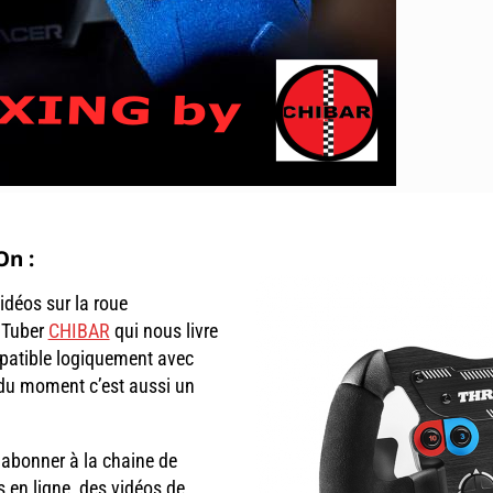
n :
idéos sur la roue
uTuber
CHIBAR
qui nous livre
mpatible logiquement avec
 du moment c’est aussi un
s abonner à la chaine de
 en ligne, des vidéos de