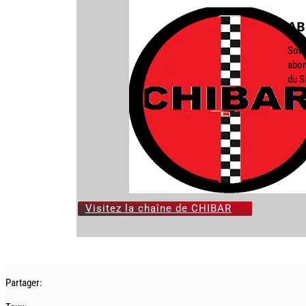
AB
Sout
abon
du S
Visitez la chaîne de CHIBAR
Partager: