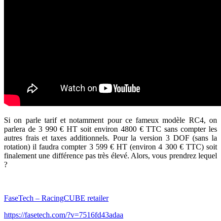
Si on parle tarif et notamment pour ce fameux modèle RC4, on
parlera de 3 990 € HT soit environ 4800 € TTC sans compter les
autres frais et taxes additionnels. Pour la version 3 DOF (sans la
rotation) il faudra compter 3 599 € HT (environ 4 300 € TTC) soit
finalement une différence pas très élevé. Alors, vous prendrez lequel
?
FaseTech – RacingCUBE retailer
https://fasetech.com/?v=7516fd43adaa