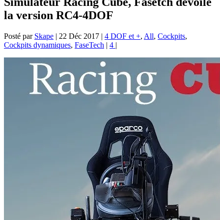
Simulateur Racing Cube, Fasetch dévoile
la version RC4-4DOF
Posté par
Skape
|
22 Déc 2017
|
4 DOF et +
,
All
,
Cockpits
,
Cockpits dynamiques
,
FaseTech
|
4
|