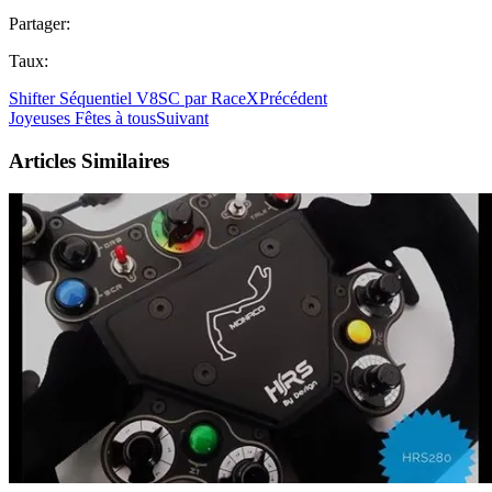
Partager:
Taux:
Shifter Séquentiel V8SC par RaceX
Précédent
Joyeuses Fêtes à tous
Suivant
Articles Similaires