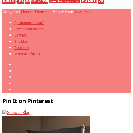
Racing expo
VR
simulateur
simulation
super troféo
Conçu par
Elegant Themes
| Propulsé par
WordPress
Qui sommes-nous ?
Devenir partenaires
Contact
Site Map
Time Line
Mentions légales
Pin It on Pinterest