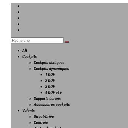
All
Cockpits
Cockpits statiques
Cockpits dynamiques
1 DOF
2 DOF
3 DOF
4 DOF et +
Supports écrans
Accessoires cockpits
Volants
Direct-Drive
Courroie