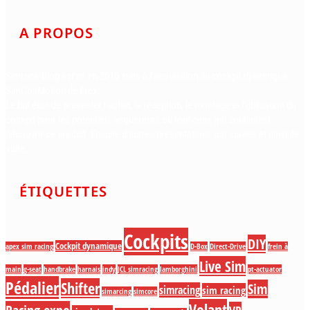
A PROPOS
Simrace-Blog est né en 2010 suite à l’acquisition du cockpit dynamique
SimConMotion de Frex.
Le but était de présenter l’achat, la réception, le montage et l’utilisation du
cockpit pour les potentiels acquéreurs ou tout ceux qui souhaitent
découvrir ce produit. Ensuite d’autres présentations ont suivies et ainsi de
suite…
ÉTIQUETTES
Cockpits
DIY
Cockpit dynamique
apex sim racing
D-Box
Direct-Drive
frein à
Live Sim
main
g-seat
handbrake
harnais
indy
JCL simracing
lamborghini
pt-actuator
Pédalier
Shifter
Sim
simracing
sim racing
simarcing
simcore
Volant