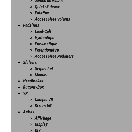
Jantes de volant
Quick-Release
Palettes
Accessoires volants
Pédaliers
Load-Cell
Hydraulique
Pneumatique
Potentiomètre
Accessoires Pédaliers
Shifters
Séquentiel
Manuel
Handbrakes
Buttons-Box
VR
Casque VR
Divers VR
Autres
Affichage
Display
DIY