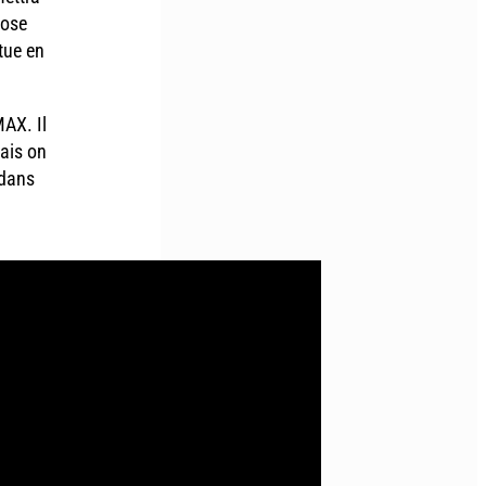
pose
tue en
MAX. Il
ais on
 dans