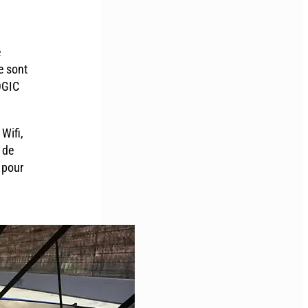
e
e sont
OGIC
Wifi,
 de
 pour