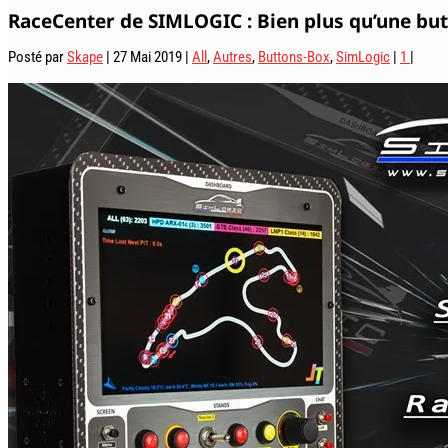
RaceCenter de SIMLOGIC : Bien plus qu’une bu
Posté par
Skape
|
27 Mai 2019
|
All
,
Autres
,
Buttons-Box
,
SimLogic
|
1
|