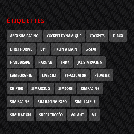
ÉTIQUETTES
APEX SIM RACING
COCKPIT DYNAMIQUE
COCKPITS
D-BOX
DIRECT-DRIVE
DIY
FREIN À MAIN
G-SEAT
HANDBRAKE
HARNAIS
INDY
JCL SIMRACING
LAMBORGHINI
LIVE SIM
PT-ACTUATOR
PÉDALIER
SHIFTER
SIMARCING
SIMCORE
SIMRACING
SIM RACING
SIM RACING EXPO
SIMULATEUR
SIMULATION
SUPER TROFÉO
VOLANT
VR