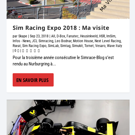
Sim Racing Expo 2018 : Ma visite
par
Skape
|
Sep 23, 2018
|
All
,
D-Box
,
Fanatec
,
Heusinkveld
,
HSR
,
ImSim
,
Infos - News
,
JCL Simracing
,
Leo Bodnar
,
Motion House
,
Next Level Racing
,
Rseat
,
Sim Racing Expo
,
SimLab
,
Simtag
,
Simukit
,
Tornet
,
Vesaro
,
Wave Italy
|
0
|
Pour la troisième année consécutive le Simrace-Blog s’est
rendu au Nurburgring à...
EN SAVOIR PLUS