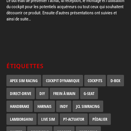
Le but était de présenter l’achat, la réception, le montage et l’utilisation
du cockpit pour les potentiels acquéreurs ou tout ceux qui souhaitent
découvrir ce produit. Ensuite d’autres présentations ont suivies et
ainsi de suite…
ÉTIQUETTES
APEX SIM RACING
COCKPIT DYNAMIQUE
COCKPITS
D-BOX
DIRECT-DRIVE
DIY
FREIN À MAIN
G-SEAT
HANDBRAKE
HARNAIS
INDY
JCL SIMRACING
LAMBORGHINI
LIVE SIM
PT-ACTUATOR
PÉDALIER