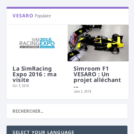
VESARO
Populaire
La SimRacing
Simroom F1
Expo 2016 : ma
VESARO : Un
visite
projet alléchant
...
Oct 5, 2016
Juin 2, 2018
SELECT YOUR LANGUAGE