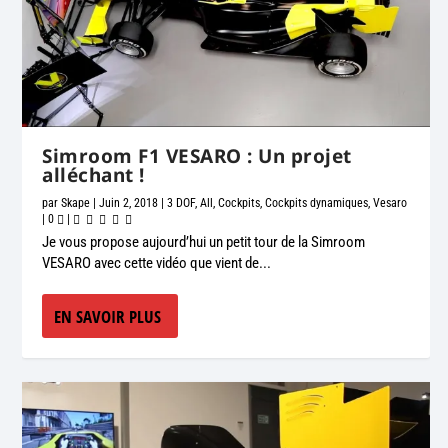
Simroom F1 VESARO : Un projet
alléchant !
par
Skape
|
Juin 2, 2018
|
3 DOF
,
All
,
Cockpits
,
Cockpits dynamiques
,
Vesaro
|
0
|
Je vous propose aujourd’hui un petit tour de la Simroom
VESARO avec cette vidéo que vient de...
EN SAVOIR PLUS