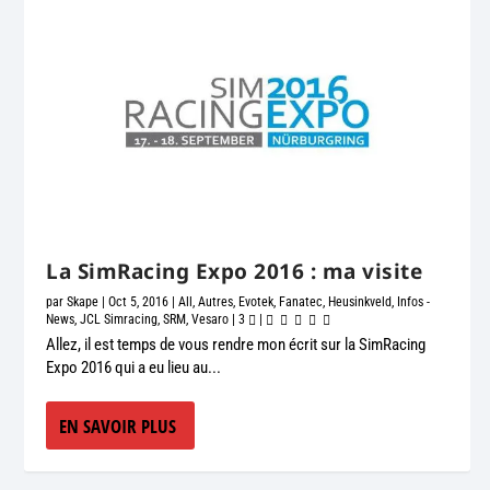
La SimRacing Expo 2016 : ma visite
par
Skape
|
Oct 5, 2016
|
All
,
Autres
,
Evotek
,
Fanatec
,
Heusinkveld
,
Infos -
News
,
JCL Simracing
,
SRM
,
Vesaro
|
3
|
Allez, il est temps de vous rendre mon écrit sur la SimRacing
Expo 2016 qui a eu lieu au...
EN SAVOIR PLUS