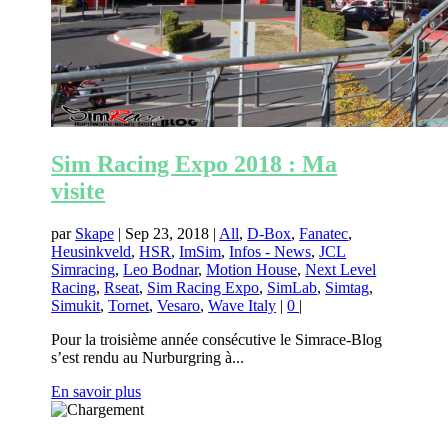
Sim Racing Expo 2018 : Ma
visite
par
Skape
|
Sep 23, 2018
|
All
,
D-Box
,
Fanatec
,
Heusinkveld
,
HSR
,
ImSim
,
Infos - News
,
JCL
Simracing
,
Leo Bodnar
,
Motion House
,
Next Level
Racing
,
Rseat
,
Sim Racing Expo
,
SimLab
,
Simtag
,
Simukit
,
Tornet
,
Vesaro
,
Wave Italy
|
0
|
Pour la troisième année consécutive le Simrace-Blog
s’est rendu au Nurburgring à...
En savoir plus