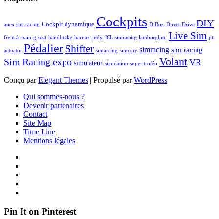
Cockpits
DIY
Cockpit dynamique
apex sim racing
D-Box
Direct-Drive
Live Sim
frein à main
g-seat
handbrake
harnais
indy
JCL simracing
lamborghini
pt-
Pédalier
Shifter
simracing
sim racing
actuator
simarcing
simcore
Volant
Sim Racing expo
VR
simulateur
simulation
super troféo
Conçu par
Elegant Themes
| Propulsé par
WordPress
Qui sommes-nous ?
Devenir partenaires
Contact
Site Map
Time Line
Mentions légales
Pin It on Pinterest