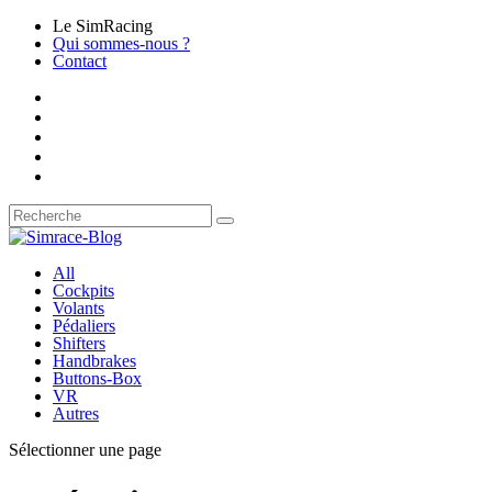
Le SimRacing
Qui sommes-nous ?
Contact
All
Cockpits
Volants
Pédaliers
Shifters
Handbrakes
Buttons-Box
VR
Autres
Sélectionner une page