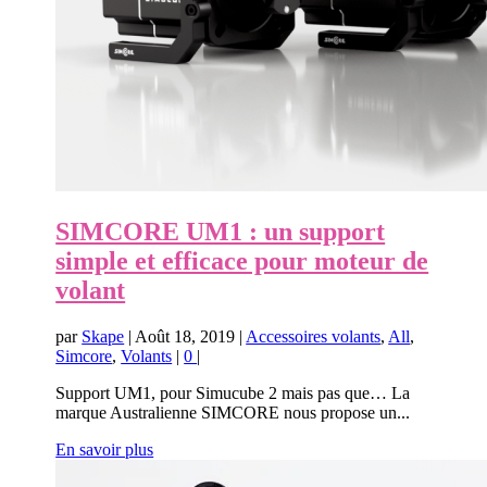
SIMCORE UM1 : un support
simple et efficace pour moteur de
volant
par
Skape
|
Août 18, 2019
|
Accessoires volants
,
All
,
Simcore
,
Volants
|
0
|
Support UM1, pour Simucube 2 mais pas que… La
marque Australienne SIMCORE nous propose un...
En savoir plus