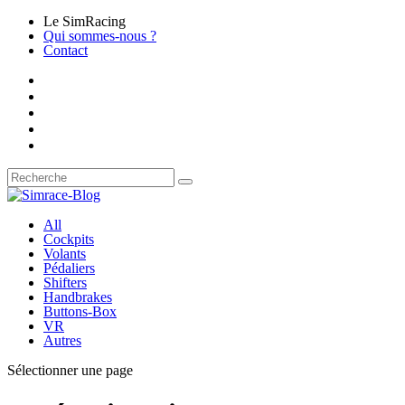
Le SimRacing
Qui sommes-nous ?
Contact
All
Cockpits
Volants
Pédaliers
Shifters
Handbrakes
Buttons-Box
VR
Autres
Sélectionner une page