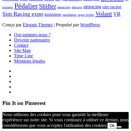
Pédalier
Shifter
simracing
sim racing
actuator
simarcing
simcore
Volant
Sim Racing expo
VR
simulateur
simulation
super troféo
Conçu par
Elegant Themes
| Propulsé par
WordPress
Qui sommes-nous ?
Devenir partenaires
Contact
Site Map
Time Line
Mentions légales
Pin It on Pinterest
Nous utilisons des cookies pour vous garantir la meilleure
expérience sur notre site. Si vous continuez à utiliser ce dernier, nous
considérerons que vous acceptez l'utilisation des cookies.
Ok