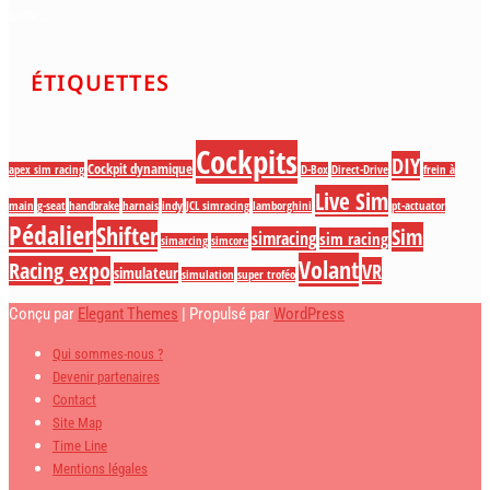
suite…
ÉTIQUETTES
Cockpits
DIY
Cockpit dynamique
apex sim racing
D-Box
Direct-Drive
frein à
Live Sim
main
g-seat
handbrake
harnais
indy
JCL simracing
lamborghini
pt-actuator
Pédalier
Shifter
Sim
simracing
sim racing
simarcing
simcore
Volant
Racing expo
VR
simulateur
simulation
super troféo
Conçu par
Elegant Themes
| Propulsé par
WordPress
Qui sommes-nous ?
Devenir partenaires
Contact
Site Map
Time Line
Mentions légales