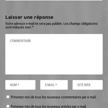
Laisser une réponse
Votre adresse e-mail ne sera pas publiée.
Les champs obligatoires
sont indiqués avec
*
Prévenez-moi de tous les nouveaux commentaires par e-mail.
Prévenez-moi de tous les nouveaux articles par e-mail.