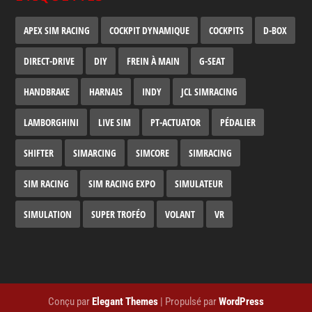
APEX SIM RACING
COCKPIT DYNAMIQUE
COCKPITS
D-BOX
DIRECT-DRIVE
DIY
FREIN À MAIN
G-SEAT
HANDBRAKE
HARNAIS
INDY
JCL SIMRACING
LAMBORGHINI
LIVE SIM
PT-ACTUATOR
PÉDALIER
SHIFTER
SIMARCING
SIMCORE
SIMRACING
SIM RACING
SIM RACING EXPO
SIMULATEUR
SIMULATION
SUPER TROFÉO
VOLANT
VR
Conçu par
Elegant Themes
| Propulsé par
WordPress