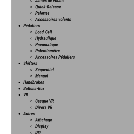
Jantes de volant
Quick-Release
Palettes
Accessoires volants
Pédaliers
Load-Cell
Hydraulique
Pneumatique
Potentiomètre
Accessoires Pédaliers
Shifters
Séquentiel
Manuel
Handbrakes
Buttons-Box
VR
Casque VR
Divers VR
Autres
Affichage
Display
DIY