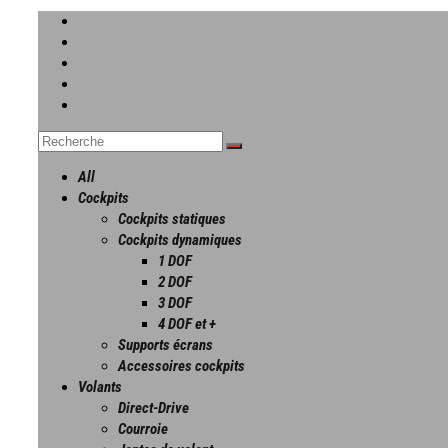
All
Cockpits
Cockpits statiques
Cockpits dynamiques
1 DOF
2 DOF
3 DOF
4 DOF et +
Supports écrans
Accessoires cockpits
Volants
Direct-Drive
Courroie