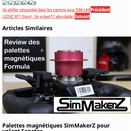
Précédent
Un shifter séquentiel dans les cartons pour SIM-LAB
Suivant
LEOXZ XF1-Sport : Un volant F1 abordable !
Articles Similaires
Palettes magnétiques SimMakerZ pour
volant Fanatec