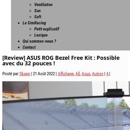
Ventilation
Son
Soft
Le SimRacing
Petit explicatif
Lexique
Qui sommes-nous ?
Contact
[Review] ASUS ROG Bezel Free Kit : Possible
avec du 32 pouces !
Posté par
Skape
|
21 Août 2022
|
Affichage
,
All
,
Asus
,
Autres
|
4
|