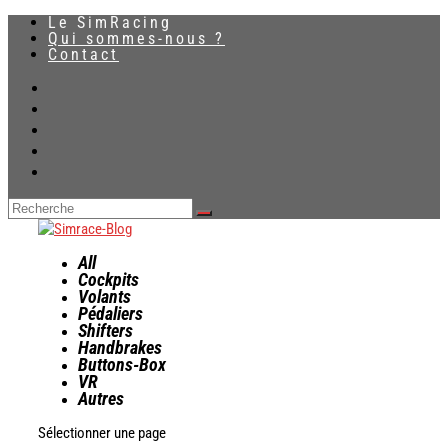
Le SimRacing
Qui sommes-nous ?
Contact
All
Cockpits
Volants
Pédaliers
Shifters
Handbrakes
Buttons-Box
VR
Autres
Sélectionner une page