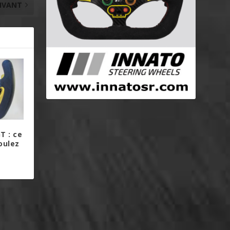
IVANT
T : ce
oulez