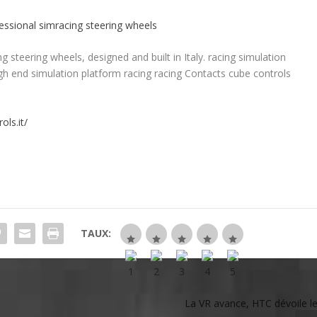
essional simracing steering wheels
g steering wheels, designed and built in Italy. racing simulation
igh end simulation platform racing racing Contacts cube controls
ols.it/
TAUX:
La VR avance, HTC dévoile l