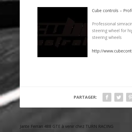
Cube controls – Prof
Professional simracin
steering wheel for h
steering wheels
http://www.cubecontr
PARTAGER:
Jante Ferrari 488 GTE à venir chez TURN RACING