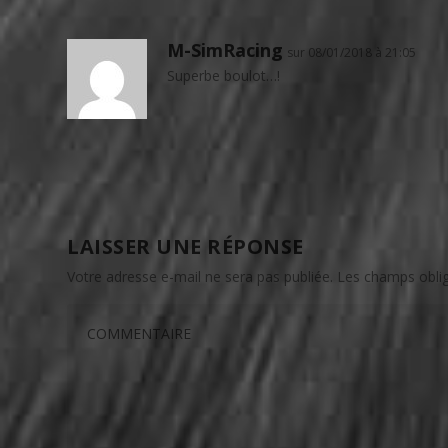
M-SimRacing
sur 08/01/2018 à 21:05
Superbe boulot…!
LAISSER UNE RÉPONSE
Votre adresse e-mail ne sera pas publiée.
Les champs oblig