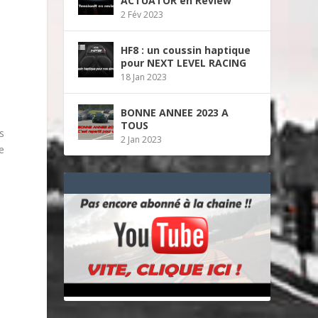
ACTUATOR en Review
2 Fév 2023
HF8 : un coussin haptique
pour NEXT LEVEL RACING
18 Jan 2023
BONNE ANNEE 2023 A
TOUS
s
2 Jan 2023
e