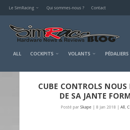
Le SimRacing
Qui sommes-nous ?
Contact
ALL
COCKPITS
VOLANTS
PÉDALIERS
CUBE CONTROLS NOUS 
DE SA JANTE FORM
Posté par
Skape
|
8 Jan 2018
|
All
,
C