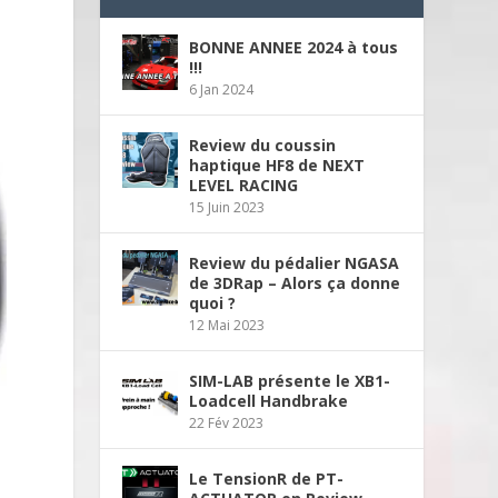
BONNE ANNEE 2024 à tous
!!!
6 Jan 2024
Review du coussin
haptique HF8 de NEXT
LEVEL RACING
15 Juin 2023
Review du pédalier NGASA
de 3DRap – Alors ça donne
quoi ?
12 Mai 2023
SIM-LAB présente le XB1-
Loadcell Handbrake
22 Fév 2023
Le TensionR de PT-