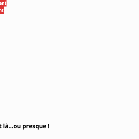
ent
nt
 là…ou presque !