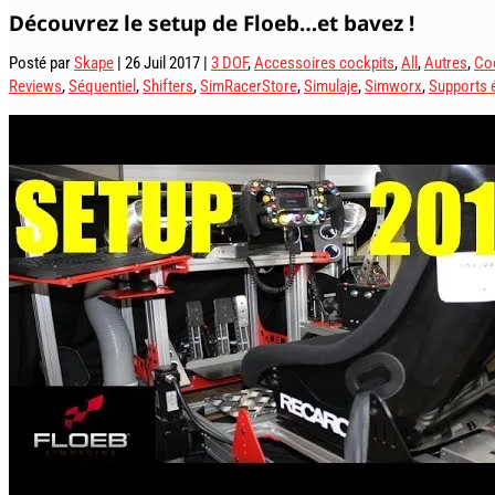
Découvrez le setup de Floeb…et bavez !
Posté par
Skape
|
26 Juil 2017
|
3 DOF
,
Accessoires cockpits
,
All
,
Autres
,
Co
Reviews
,
Séquentiel
,
Shifters
,
SimRacerStore
,
Simulaje
,
Simworx
,
Supports 