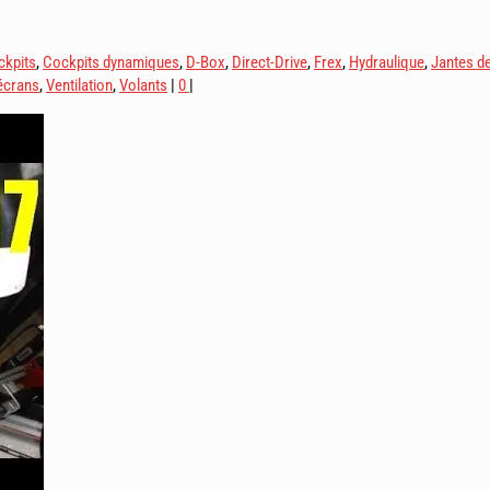
ckpits
,
Cockpits dynamiques
,
D-Box
,
Direct-Drive
,
Frex
,
Hydraulique
,
Jantes de
écrans
,
Ventilation
,
Volants
|
0
|