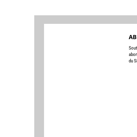
AB
Sout
abon
du S