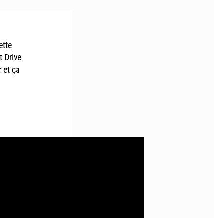
ette
t Drive
 et ça