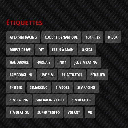
ÉTIQUETTES
APEX SIM RACING
COCKPIT DYNAMIQUE
COCKPITS
D-BOX
DIRECT-DRIVE
DIY
FREIN À MAIN
G-SEAT
HANDBRAKE
HARNAIS
INDY
JCL SIMRACING
LAMBORGHINI
LIVE SIM
PT-ACTUATOR
PÉDALIER
SHIFTER
SIMARCING
SIMCORE
SIMRACING
SIM RACING
SIM RACING EXPO
SIMULATEUR
SIMULATION
SUPER TROFÉO
VOLANT
VR