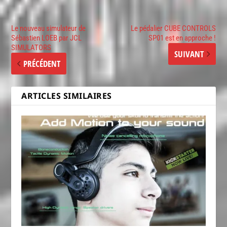
Le nouveau simulateur de
Le pédalier CUBE CONTROLS
Sébastien LOEB par JCL
SP01 est en approche !
SIMULATORS
SUIVANT
PRÉCÉDENT
ARTICLES SIMILAIRES