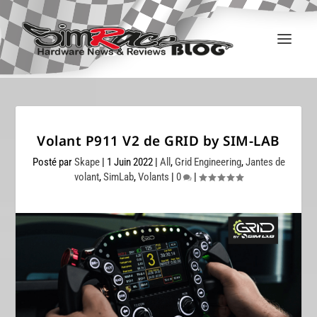
Volant P911 V2 de GRID by SIM-LAB
Posté par
Skape
|
1 Juin 2022
|
All
,
Grid Engineering
,
Jantes de
volant
,
SimLab
,
Volants
|
0
|