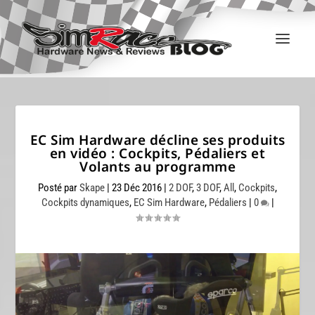
EC Sim Hardware décline ses produits
en vidéo : Cockpits, Pédaliers et
Volants au programme
Posté par
Skape
|
23 Déc 2016
|
2 DOF
,
3 DOF
,
All
,
Cockpits
,
Cockpits dynamiques
,
EC Sim Hardware
,
Pédaliers
|
0
|