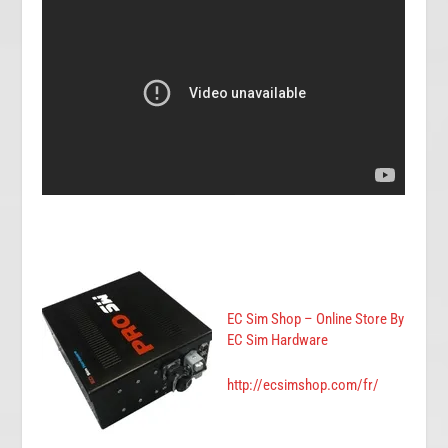
EC Sim Shop – Online Store By
EC Sim Hardware
http://ecsimshop.com/fr/