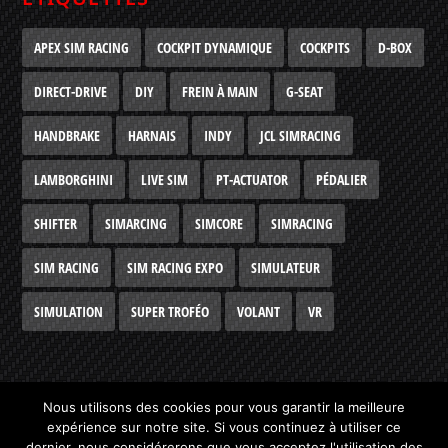
APEX SIM RACING
COCKPIT DYNAMIQUE
COCKPITS
D-BOX
DIRECT-DRIVE
DIY
FREIN À MAIN
G-SEAT
HANDBRAKE
HARNAIS
INDY
JCL SIMRACING
LAMBORGHINI
LIVE SIM
PT-ACTUATOR
PÉDALIER
SHIFTER
SIMARCING
SIMCORE
SIMRACING
SIM RACING
SIM RACING EXPO
SIMULATEUR
SIMULATION
SUPER TROFÉO
VOLANT
VR
Nous utilisons des cookies pour vous garantir la meilleure
expérience sur notre site. Si vous continuez à utiliser ce
Conçu par
Elegant Themes
| Propulsé par
WordPress
dernier, nous considérerons que vous acceptez l'utilisation des