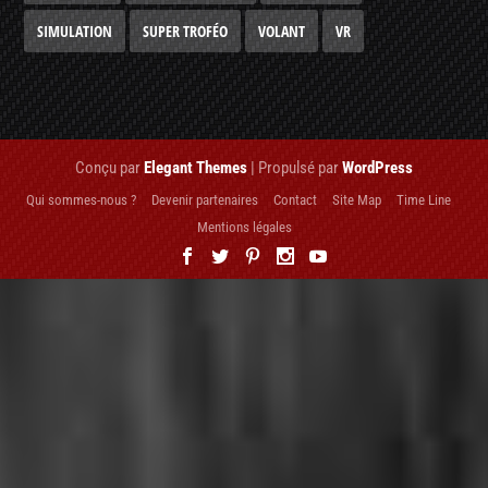
SIMULATION
SUPER TROFÉO
VOLANT
VR
Conçu par
Elegant Themes
| Propulsé par
WordPress
Qui sommes-nous ?
Devenir partenaires
Contact
Site Map
Time Line
Mentions légales