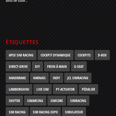
ainsi de suite…
ÉTIQUETTES
APEX SIM RACING
COCKPIT DYNAMIQUE
COCKPITS
D-BOX
DIRECT-DRIVE
DIY
FREIN À MAIN
G-SEAT
HANDBRAKE
HARNAIS
INDY
JCL SIMRACING
LAMBORGHINI
LIVE SIM
PT-ACTUATOR
PÉDALIER
SHIFTER
SIMARCING
SIMCORE
SIMRACING
SIM RACING
SIM RACING EXPO
SIMULATEUR