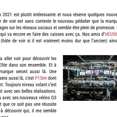
o 2021 est plutôt intéressante et nous réserve quelques nouv
vie de voir est sans conteste le nouveau pédalier que la mar
ages sur les réseaux sociaux et semble être plein de promesse. I
qui va encore en faire des caisses avec ça. Nos amis d’
HEUSI
(hâte de voir si il est vraiment moins dur que l’ancien) ains
a aller voir pour découvrir les
Elite dans son ensemble. Et à
arque seront aussi là. Une
era aussi là, c’est
P1Sim
dont
nt. Toujours niveau volant c’est
t avec ses belles réalisations.
là avec ses nouveaux vérins G3
ait que ce soit pas une réussite
à découvrir qui, il me semble