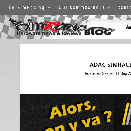
Le SimRacing
Qui sommes-nous ?
Cont
Al
ADAC SIMRACING
Posté par
Skape
|
11 Sep 2