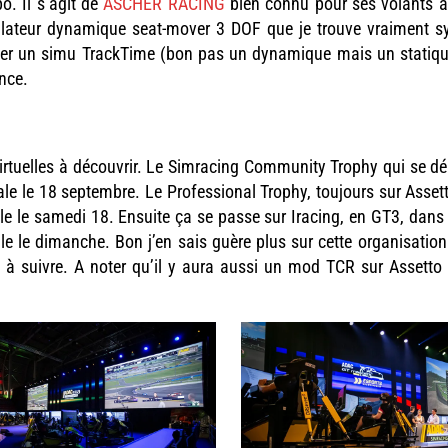
o. Il s’agit de
ASCHER RACING
bien connu pour ses volants a
teur dynamique seat-mover 3 DOF que je trouve vraiment 
gner un simu TrackTime (bon pas un dynamique mais un statiq
nce.
tuelles à découvrir. Le Simracing Community Trophy qui se dé
le le 18 septembre. Le Professional Trophy, toujours sur Asset
e le samedi 18. Ensuite ça se passe sur Iracing, en GT3, dans 
e le dimanche. Bon j’en sais guère plus sur cette organisation
 à suivre. A noter qu’il y aura aussi un mod TCR sur Assetto