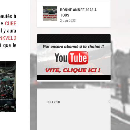
BONNE ANNEE 2023 A
TOUS
eautés à
2 Jan 2023
que
CUBE
l y aura
NKVELD
i que le