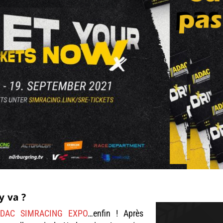
 va ?
ADAC SIMRACING EXPO
…enfin ! Après