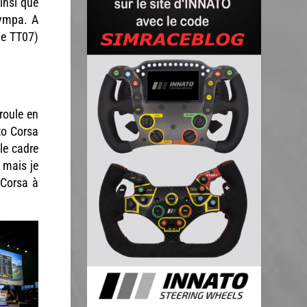
insi que
sympa. A
ue TT07)
roule en
to Corsa
le cadre
 mais je
 Corsa à