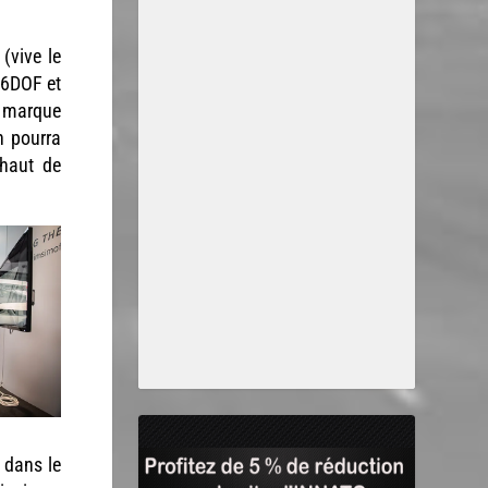
(vive le
 6DOF et
a marque
n pourra
 haut de
 dans le