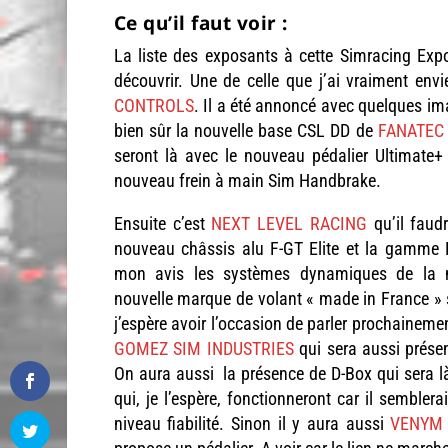
Ce qu’il faut voir :
La liste des exposants à cette Simracing Exp
découvrir. Une de celle que j’ai vraiment en
CONTROLS
. Il a été annoncé avec quelques im
bien sûr la nouvelle base CSL DD de
FANATEC
seront là avec le nouveau pédalier Ultimate+ 
nouveau frein à main Sim Handbrake.
Ensuite c’est
NEXT LEVEL RACING
qu’il faudr
nouveau châssis alu F-GT Elite et la gamme 
mon avis les systèmes dynamiques de la m
nouvelle marque de volant « made in France » s
j’espère avoir l’occasion de parler prochaineme
GOMEZ SIM INDUSTRIES
qui sera aussi présen
On aura aussi la présence de D-Box qui sera 
qui, je l’espère, fonctionneront car il sembler
niveau fiabilité. Sinon il y aura aussi
VENYM