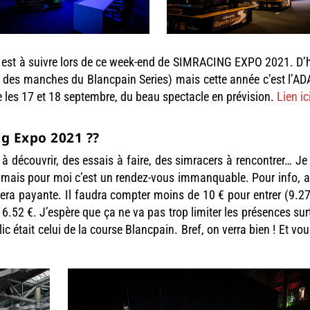
el est à suivre lors de ce week-end de SIMRACING EXPO 2021. D’
it des manches du Blancpain Series) mais cette année c’est l’A
fe les 17 et 18 septembre, du beau spectacle en prévision.
Lien ic
ng Expo 2021 ??
à découvrir, des essais à faire, des simracers à rencontrer… Je
é mais pour moi c’est un rendez-vous immanquable. Pour info, a
i sera payante. Il faudra compter moins de 10 € pour entrer (9.2
16.52 €. J’espère que ça ne va pas trop limiter les présences su
c était celui de la course Blancpain. Bref, on verra bien ! Et vou