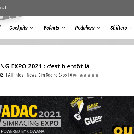
act
l
Cockpits
Volants
Pédaliers
Shifters
 EXPO 2021 : c’est bientôt là !
021
|
All
,
Infos - News
,
Sim Racing Expo
|
0
|