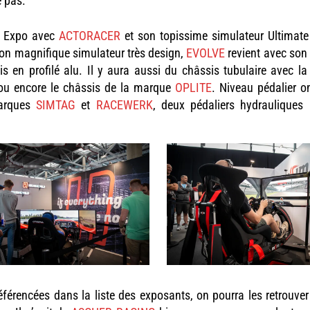
e pas.
ng Expo avec
ACTORACER
et son topissime simulateur Ultimate 
on magnifique simulateur très design,
EVOLVE
revient avec son
en profilé alu. Il y aura aussi du châssis tubulaire avec l
ou encore le châssis de la marque
OPLITE
. Niveau pédalier o
marques
SIMTAG
et
RACEWERK
, deux pédaliers hydrauliques
férencées dans la liste des exposants, on pourra les retrouver