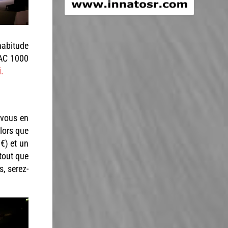
habitude
DAC 1000
i.
 vous en
lors que
7€) et un
rtout que
s, serez-