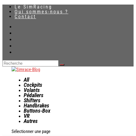
Le SimRacing
Qui sommes-nous ?
Contact
All
Cockpits
Volants
Pédaliers
Shifters
Handbrakes
Buttons-Box
VR
Autres
Sélectionner une page