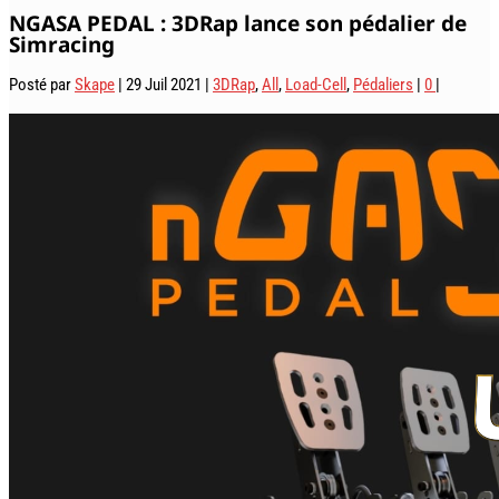
NGASA PEDAL : 3DRap lance son pédalier de
Simracing
Posté par
Skape
|
29 Juil 2021
|
3DRap
,
All
,
Load-Cell
,
Pédaliers
|
0
|