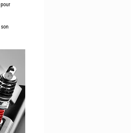
 pour
.
r son