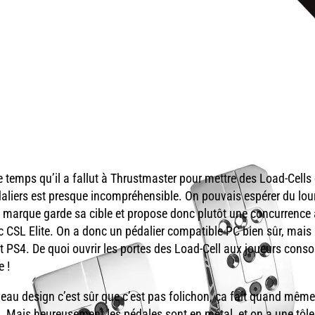
le temps qu’il a fallut à Thrustmaster pour mettre des Load-Cells
aliers est presque incompréhensible. On pouvais espérer du lou
 marque garde sa cible et propose donc plutôt une concurrence
 CSL Elite. On a donc un pédalier compatible PC bien sûr, mais
t PS4. De quoi ouvrir les portes des Load-Cell aux joueurs conso
e !
eau design c’est sûr que c’est pas folichon, ça fait quand même
. Mais heureusement les pédales sont en métal, et on a une tôle