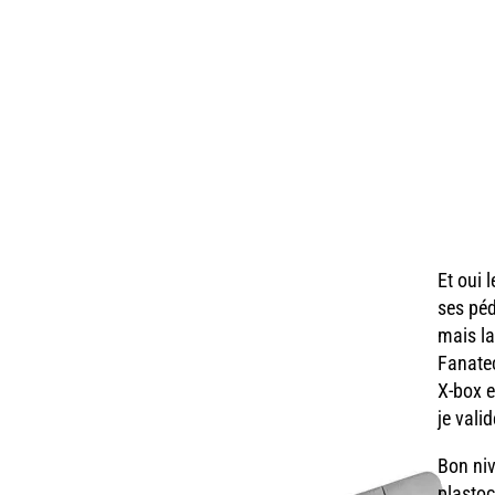
Et oui 
ses péd
mais la
Fanatec
X-box e
je valid
Bon niv
plastoc