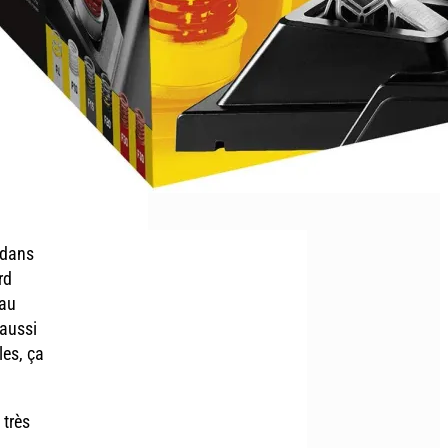
 dans
rd
 au
 aussi
les, ça
 très