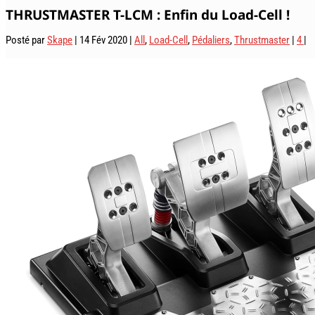
THRUSTMASTER T-LCM : Enfin du Load-Cell !
Posté par
Skape
|
14 Fév 2020
|
All
,
Load-Cell
,
Pédaliers
,
Thrustmaster
|
4
|