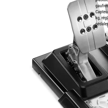
gaufrée
Capteur
kg, rég
pédales