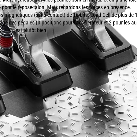
 pour le repose-talon. Mais regardons les forces en présence.
s magnétiques (sans contact) de 16 bits, Load-Cell de plus de 
lage des pédales (3 positions pour l’accélérateur et 2 pour les au
). Là c’est plutôt bien !