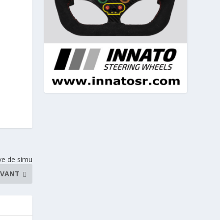
êve de simu
IVANT