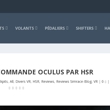
TS
VOLANTS
PÉDALIERS
SHIFTERS
HA
ÉCOMMANDE OCULUS PAR HSR
kpits
,
All
,
Divers VR
,
HSR
,
Reviews
,
Reviews Simrace-Blog
,
VR
|
0
|