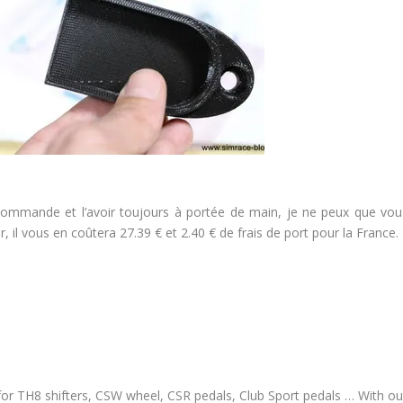
lécommande et l’avoir toujours à portée de main, je ne peux que vou
ir, il vous en coûtera 27.39 € et 2.40 € de frais de port pour la France.
for TH8 shifters, CSW wheel, CSR pedals, Club Sport pedals … With ou