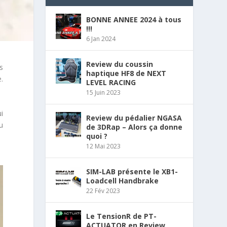
BONNE ANNEE 2024 à tous
!!!
6 Jan 2024
Review du coussin
s
haptique HF8 de NEXT
.
LEVEL RACING
15 Juin 2023
i
Review du pédalier NGASA
u
de 3DRap – Alors ça donne
quoi ?
12 Mai 2023
SIM-LAB présente le XB1-
Loadcell Handbrake
22 Fév 2023
Le TensionR de PT-
ACTUATOR en Review