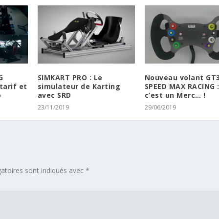
G
SIMKART PRO : Le
Nouveau volant GT3
tarif et
simulateur de Karting
SPEED MAX RACING :
o
avec SRD
c’est un Merc… !
23/11/2019
29/06/2019
atoires sont indiqués avec
*