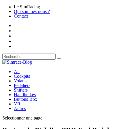
Le SimRacing
Qui sommes-nous ?
Contact
All
Cockpits
Volants
Pédaliers
Shifters
Handbrakes
Buttons-Box
VR
Autres
Sélectionner une page