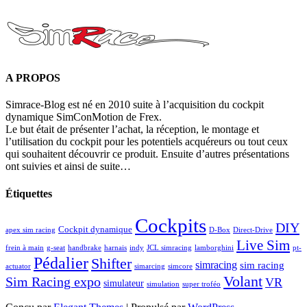
A PROPOS
Simrace-Blog est né en 2010 suite à l’acquisition du cockpit
dynamique SimConMotion de Frex.
Le but était de présenter l’achat, la réception, le montage et
l’utilisation du cockpit pour les potentiels acquéreurs ou tout ceux
qui souhaitent découvrir ce produit. Ensuite d’autres présentations
ont suivies et ainsi de suite…
Étiquettes
Cockpits
DIY
Cockpit dynamique
apex sim racing
D-Box
Direct-Drive
Live Sim
frein à main
g-seat
handbrake
harnais
indy
JCL simracing
lamborghini
pt-
Pédalier
Shifter
simracing
sim racing
actuator
simarcing
simcore
Volant
Sim Racing expo
VR
simulateur
simulation
super troféo