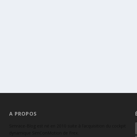
A PROPOS
Simrace-Blog est né en 2010 suite à l’acquisition du cockpit
dynamique SimConMotion de Frex.