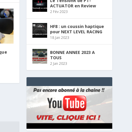
Le TensionR de PT-
ACTUATOR en Review
2 Fév 2023
HF8 : un coussin haptique
pour NEXT LEVEL RACING
18 Jan 2023
que
BONNE ANNEE 2023 A
TOUS
2 Jan 2023