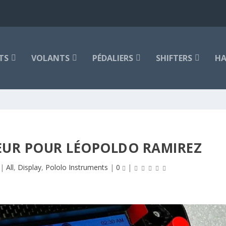
TS
VOLANTS
PÉDALIERS
SHIFTERS
HA
EUR POUR LÉOPOLDO RAMIREZ
|
All
,
Display
,
Pololo Instruments
|
0
|