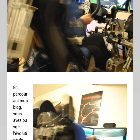
En
parcour
ant mon
blog,
vous
avez pu
voir
l’évoluti
on de