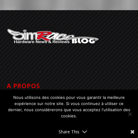
A PROPOS
Nous utilisons des cookies pour vous garantir la meilleure
Simrace-Blog est né en 2010 suite à l’acquisition du cockpit
expérience sur notre site. Si vous continuez à utiliser ce
dynamique SimConMotion de Frex.
dernier, nous considérerons que vous acceptez l'utilisation des
Le but était de présenter l’achat, la réception, le montage et l’utilisation
cookies.
du cockpit pour les potentiels acquéreurs ou tout ceux qui souhaitent
découvrir ce produit. Ensuite d’autres présentations ont suivies et
OK
ainsi de suite…
Share This