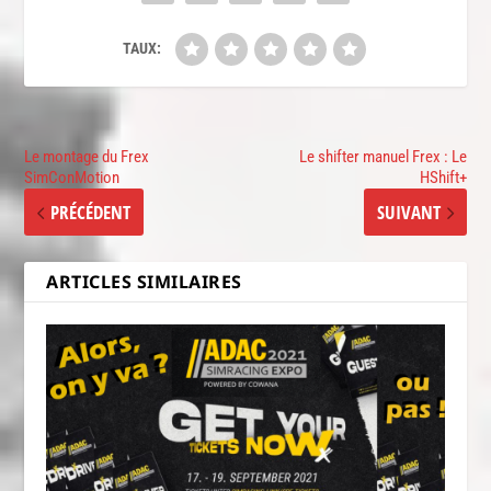
TAUX:
Le montage du Frex
Le shifter manuel Frex : Le
SimConMotion
HShift+
PRÉCÉDENT
SUIVANT
ARTICLES SIMILAIRES