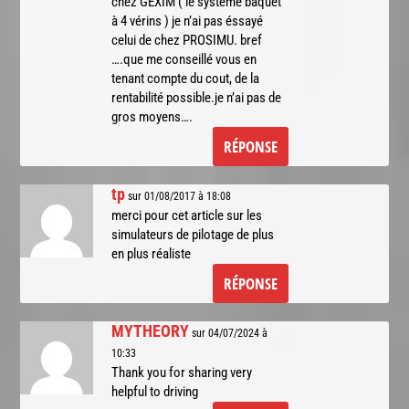
chez GEXIM ( le systeme baquet
à 4 vérins ) je n’ai pas éssayé
celui de chez PROSIMU. bref
….que me conseillé vous en
tenant compte du cout, de la
rentabilité possible.je n’ai pas de
gros moyens….
RÉPONSE
tp
sur 01/08/2017 à 18:08
merci pour cet article sur les
simulateurs de pilotage de plus
en plus réaliste
RÉPONSE
MYTHEORY
sur 04/07/2024 à
10:33
Thank you for sharing very
helpful to driving