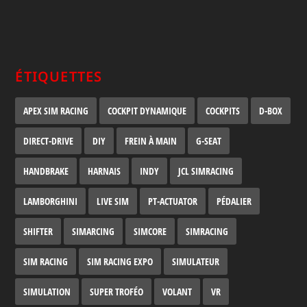
ÉTIQUETTES
APEX SIM RACING
COCKPIT DYNAMIQUE
COCKPITS
D-BOX
DIRECT-DRIVE
DIY
FREIN À MAIN
G-SEAT
HANDBRAKE
HARNAIS
INDY
JCL SIMRACING
LAMBORGHINI
LIVE SIM
PT-ACTUATOR
PÉDALIER
SHIFTER
SIMARCING
SIMCORE
SIMRACING
SIM RACING
SIM RACING EXPO
SIMULATEUR
SIMULATION
SUPER TROFÉO
VOLANT
VR