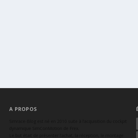
A PROPOS
Simrace-Blog est né en 2010 suite à l’acquisition du cockpit
dynamique SimConMotion de Frex.
Le but était de présenter l’achat, la réception, le montage