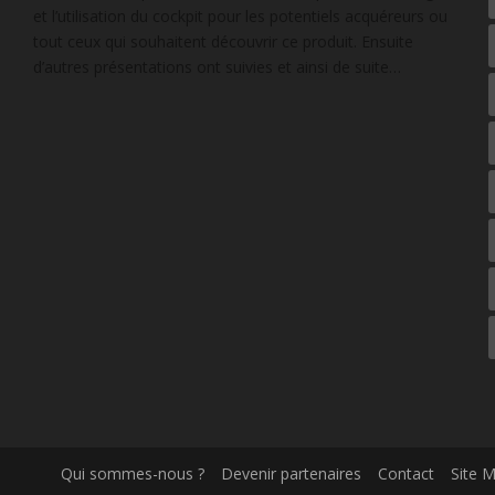
et l’utilisation du cockpit pour les potentiels acquéreurs ou
tout ceux qui souhaitent découvrir ce produit. Ensuite
d’autres présentations ont suivies et ainsi de suite…
Qui sommes-nous ?
Devenir partenaires
Contact
Site 