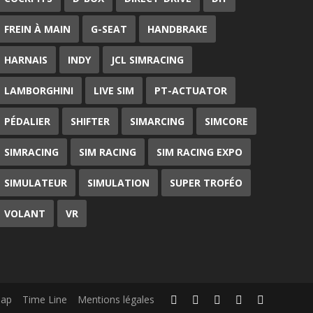
FREIN À MAIN
G-SEAT
HANDBRAKE
HARNAIS
INDY
JCL SIMRACING
LAMBORGHINI
LIVE SIM
PT-ACTUATOR
PÉDALIER
SHIFTER
SIMARCING
SIMCORE
SIMRACING
SIM RACING
SIM RACING EXPO
SIMULATEUR
SIMULATION
SUPER TROFÉO
VOLANT
VR
Map
Time Line
Mentions légales