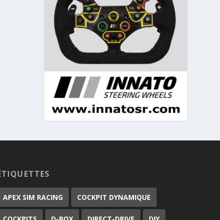
ÉTIQUETTES
APEX SIM RACING
COCKPIT DYNAMIQUE
COCKPITS
D-BOX
DIRECT-DRIVE
DIY