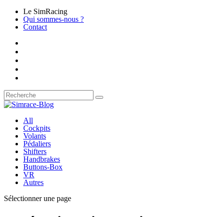
Le SimRacing
Qui sommes-nous ?
Contact
All
Cockpits
Volants
Pédaliers
Shifters
Handbrakes
Buttons-Box
VR
Autres
Sélectionner une page