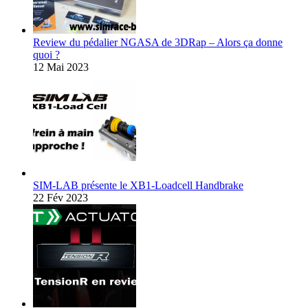
Review du pédalier NGASA de 3DRap – Alors ça donne
quoi ?
12 Mai 2023
SIM-LAB présente le XB1-Loadcell Handbrake
22 Fév 2023