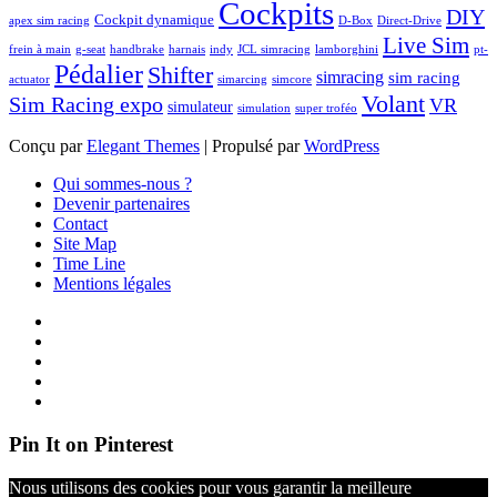
Cockpits
DIY
Cockpit dynamique
apex sim racing
D-Box
Direct-Drive
Live Sim
frein à main
g-seat
handbrake
harnais
indy
JCL simracing
lamborghini
pt-
Pédalier
Shifter
simracing
sim racing
actuator
simarcing
simcore
Volant
Sim Racing expo
VR
simulateur
simulation
super troféo
Conçu par
Elegant Themes
| Propulsé par
WordPress
Qui sommes-nous ?
Devenir partenaires
Contact
Site Map
Time Line
Mentions légales
Pin It on Pinterest
Nous utilisons des cookies pour vous garantir la meilleure