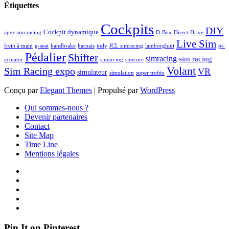
Étiquettes
Cockpits
DIY
Cockpit dynamique
apex sim racing
D-Box
Direct-Drive
Live Sim
frein à main
g-seat
handbrake
harnais
indy
JCL simracing
lamborghini
pt-
Pédalier
Shifter
simracing
sim racing
actuator
simarcing
simcore
Volant
Sim Racing expo
VR
simulateur
simulation
super troféo
Conçu par
Elegant Themes
| Propulsé par
WordPress
Qui sommes-nous ?
Devenir partenaires
Contact
Site Map
Time Line
Mentions légales
Pin It on Pinterest