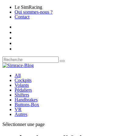
Le SimRacing
Qui sommes-nous ?
Contact
All
Cockpits
Volants
Pédaliers
Shifters
Handbrakes
Buttons-Box
VR
Autres
Sélectionner une page