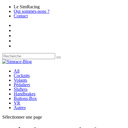
Le SimRacing
Qui sommes-nous ?
Contact
All
Cockpits
Volants
Pédaliers
Shifters
Handbrakes
Buttons-Box
VR
Autres
Sélectionner une page