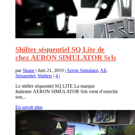
Shifter séquentiel SQ Lite de
chez AERON SIMULATOR Srls
par
Skape
|
Juin 21, 2019
|
Aeron Simulator
,
All
,
Séquentiel
,
Shifters
|
4
|
Le shifter séquentiel SQ LITE La marque
Italienne AERON SIMULATOR Srls vient d’enrichir
son...
En savoir plus