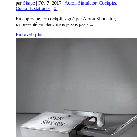
par
Skape
|
Fév 7, 2017
|
Aeron Simulator
,
Cockpits
,
Cockpits statiques
|
0
|
En approche, ce cockpit, signé par Aeron Simulator,
ici présenté en blanc mais je sais pas si...
En savoir plus