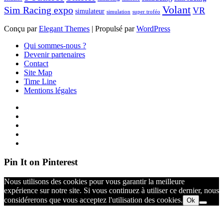
Volant
Sim Racing expo
VR
simulateur
simulation
super troféo
Conçu par
Elegant Themes
| Propulsé par
WordPress
Qui sommes-nous ?
Devenir partenaires
Contact
Site Map
Time Line
Mentions légales
Pin It on Pinterest
Nous utilisons des cookies pour vous garantir la meilleure
expérience sur notre site. Si vous continuez à utiliser ce dernier, nous
considérerons que vous acceptez l'utilisation des cookies.
Ok