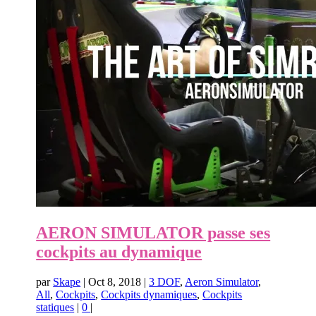
AERON SIMULATOR passe ses
cockpits au dynamique
par
Skape
|
Oct 8, 2018
|
3 DOF
,
Aeron Simulator
,
All
,
Cockpits
,
Cockpits dynamiques
,
Cockpits
statiques
|
0
|