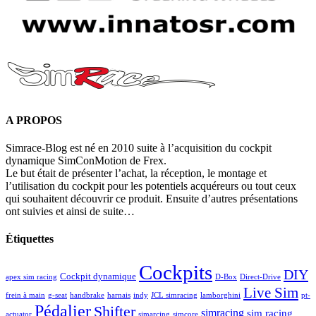
A PROPOS
Simrace-Blog est né en 2010 suite à l’acquisition du cockpit
dynamique SimConMotion de Frex.
Le but était de présenter l’achat, la réception, le montage et
l’utilisation du cockpit pour les potentiels acquéreurs ou tout ceux
qui souhaitent découvrir ce produit. Ensuite d’autres présentations
ont suivies et ainsi de suite…
Étiquettes
Cockpits
DIY
Cockpit dynamique
apex sim racing
D-Box
Direct-Drive
Live Sim
frein à main
g-seat
handbrake
harnais
indy
JCL simracing
lamborghini
pt-
Pédalier
Shifter
simracing
sim racing
actuator
simarcing
simcore