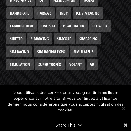
DIRECT-DRIVE
DIY
FREIN À MAIN
G-SEAT
HANDBRAKE
HARNAIS
INDY
JCL SIMRACING
LAMBORGHINI
LIVE SIM
PT-ACTUATOR
PÉDALIER
SHIFTER
SIMARCING
SIMCORE
SIMRACING
SIM RACING
SIM RACING EXPO
SIMULATEUR
SIMULATION
SUPER TROFÉO
VOLANT
VR
Nous utilisons des cookies pour vous garantir la meilleure
expérience sur notre site. Si vous continuez à utiliser ce
Conçu par
Elegant Themes
| Propulsé par
WordPress
dernier, nous considérerons que vous acceptez l'utilisation des
cookies.
Qui sommes-nous ?
Devenir partenaires
Contact
Site Map
Time Line
Mentions légales
OK
Share This