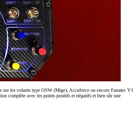
e sur les volants type OSW (Mige), Accuforce ou encore Fanatec V1
on complète avec les points positifs et négatifs et bien sûr une