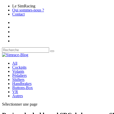
Le SimRacing
Qui sommes-nous ?
Contact
All
Cockpits
Volants
Pédaliers
Shifters
Handbrakes
Buttons-Box
VR
Autres
Sélectionner une page