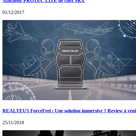
Afficheur PROTEC LITE de chez SRX
01/12/2017
REALTEUS ForceFeel : Une solution immersive ? Review à ve
25/11/2018