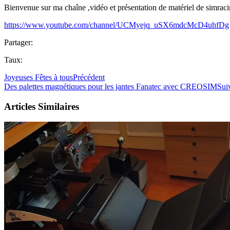
Bienvenue sur ma chaîne ,vidéo et présentation de matériel de si
https://www.youtube.com/channel/UCMyejq_uSX6mdcMcD4uhfDg
Partager:
Taux:
Joyeuses Fêtes à tous
Précédent
Des palettes magnétiques pour les jantes Fanatec avec CREOSIM
Sui
Articles Similaires