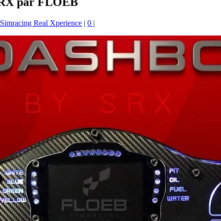
 SRX par FLOEB
Simracing Real Xperience
|
0
|