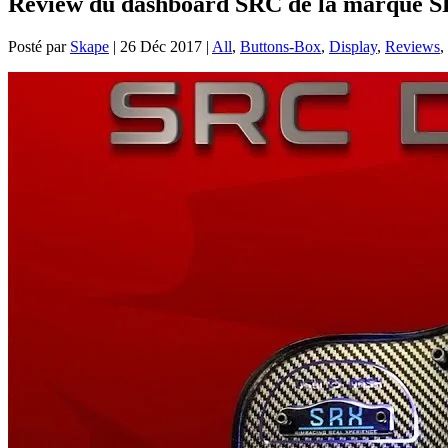
Review du dashboard SRC de la marque
Posté par
Skape
|
26 Déc 2017
|
All
,
Buttons-Box
,
Display
,
Reviews
,