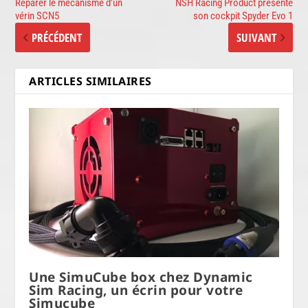
Réparer le mécanisme d’un
NSH Racing Product présente
vérin SCN5
son cockpit Spyder Evo 1
PRÉCÉDENT
SUIVANT
ARTICLES SIMILAIRES
Une SimuCube box chez Dynamic
Sim Racing, un écrin pour votre
Simucube