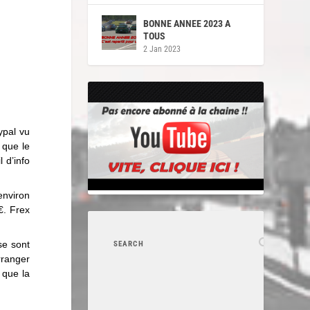
BONNE ANNEE 2023 A
TOUS
2 Jan 2023
ypal vu
 que le
 d’info
environ
€. Frex
se sont
rranger
 que la