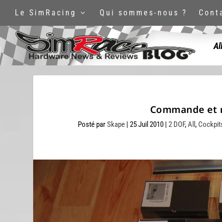
Le SimRacing
Qui sommes-nous ?
Cont
Al
Commande et r
Posté par
Skape
|
25 Juil 2010
|
2 DOF
,
All
,
Cockpit