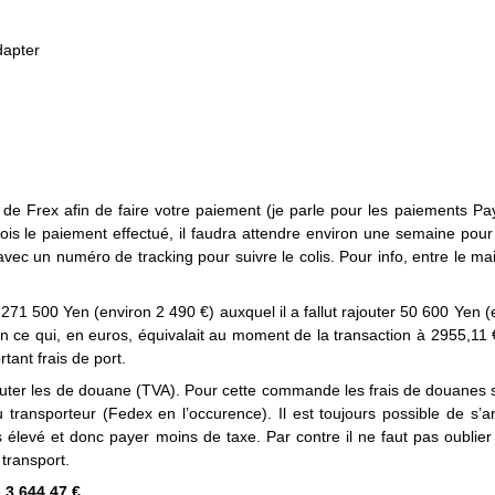
dapter
 de Frex afin de faire votre paiement (je parle pour les paiements Pa
fois le paiement effectué, il faudra attendre environ une semaine pour
avec un numéro de tracking pour suivre le colis. Pour info, entre le mail
.
 271 500 Yen (environ 2 490 €) auxquel il a fallut rajouter 50 600 Yen (
en ce qui, en euros, équivalait au moment de la transaction à 2955,11 
tant frais de port.
uter les
de douane (TVA). Pour cette commande les frais de douanes 
u transporteur (Fedex en l’occurence). Il est toujours possible de s’a
élevé et donc payer moins de taxe. Par contre il ne faut pas oublier
transport.
e
3 644,47 €
.