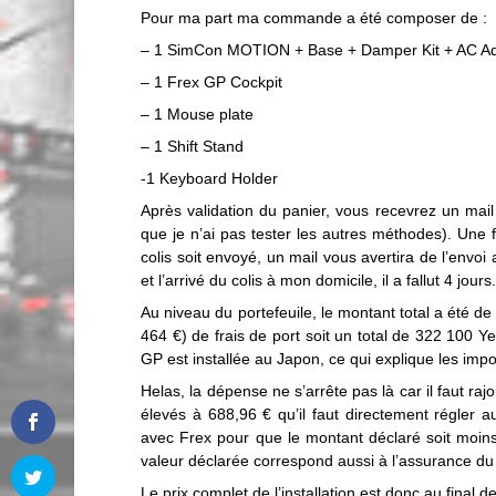
Pour ma part ma commande a été composer de :
– 1 SimCon MOTION + Base + Damper Kit + AC A
– 1 Frex GP Cockpit
– 1 Mouse plate
– 1 Shift Stand
-1 Keyboard Holder
Après validation du panier, vous recevrez un mail
que je n’ai pas tester les autres méthodes). Une 
colis soit envoyé, un mail vous avertira de l’envoi 
et l’arrivé du colis à mon domicile, il a fallut 4 jours
Au niveau du portefeuile, le montant total a été de
464 €) de frais de port soit un total de 322 100 Y
GP est installée au Japon, ce qui explique les impor
Helas, la dépense ne s’arrête pas là car il faut rajo
élevés à 688,96 € qu’il faut directement régler a
avec Frex pour que le montant déclaré soit moins 
valeur déclarée correspond aussi à l’assurance du 
Le prix complet de l’installation est donc au final d