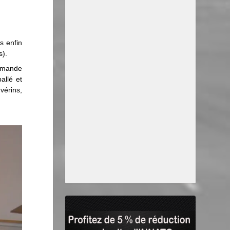
is enfin
s).
ommande
allé et
vérins,