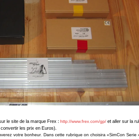
ur le site de la marque Frex :
et aller sur la r
http://www.frex.com/gp/
convertir les prix en Euros).
uverez votre bonheur. Dans cette rubrique on choisira
«SimCon Serie 