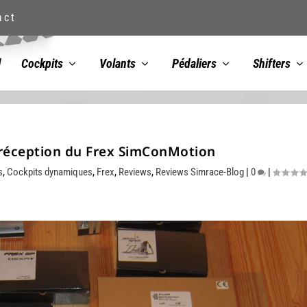
act
l
Cockpits
Volants
Pédaliers
Shifters
éception du Frex SimConMotion
s
,
Cockpits dynamiques
,
Frex
,
Reviews
,
Reviews Simrace-Blog
|
0
|