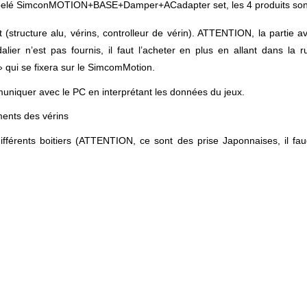
t appelé SimconMOTION+BASE+Damper+ACadapter set, les 4 produits son
 (structure alu, vérins, controlleur de vérin). ATTENTION, la partie a
alier n’est pas fournis, il faut l’acheter en plus en allant dans la r
» qui se fixera sur le SimcomMotion.
muniquer avec le PC en interprétant les données du jeux.
ents des vérins
différents boitiers (ATTENTION, ce sont des prise Japonnaises, il fa